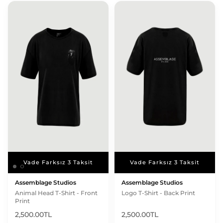
Vade Farksız 3 Taksit
Vade Farksız 3 Taksit
Vade Farksız 3 Taksit
Assemblage Studios
Assemblage Studios
Animal Head T-Shirt - Front
Logo T-Shirt - Back Print
Print
2,500.00TL
2,500.00TL