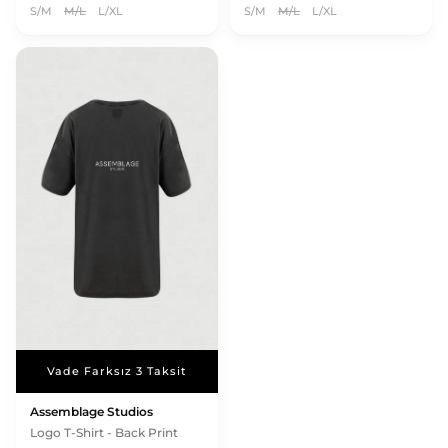
S/M
M/L
L/XL
S/M
M/L
L/XL
Vade Farksız 3 Taksit
Assemblage Studios
Logo T-Shirt - Back Print