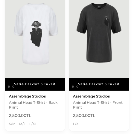
Vade Farksız 3 Taksit
Vade Farksız 3 Taksit
Vade Farksız 3 Taksit
Vade Farksız 3 Taksit
Assemblage Studios
Assemblage Studios
Animal Head T-Shirt - Back
Animal Head T-Shirt - Front
Print
Print
2,500.00TL
2,500.00TL
S/M
M/L
L/XL
L/XL