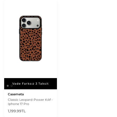
Vade Farksız 3 Taksit
Vade Farksız 3 Taksit
Casemeta
Classic Leopard-Power Kılıf -
Iphone 17 Pro
1,199.99TL