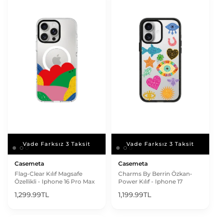
Vade Farksız 3 Taksit
Vade Farksız 3 Taksit
Vade Farksız 3 Taksit
Vade Farksız 3 Taksit
Casemeta
Casemeta
Flag-Clear Kılıf Magsafe
Charms By Berrin Özkan-
Özellikli - Iphone 16 Pro Max
Power Kılıf - Iphone 17
1,299.99TL
1,199.99TL