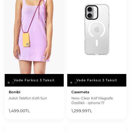
Vade Farksız 3 Taksit
Vade Farksız 3 Taksit
Vade Farksız 3 Taksit
Vade Farksız 3 Taksit
Bonibi
Casemeta
Askılı Telefon Kılıfı Sun
New-Clear Kılıf Magsafe
Özellikli - Iphone 17
1,499.00TL
1,299.99TL