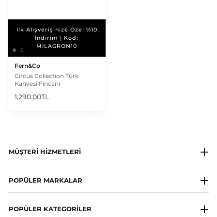
İlk Alışverişinize Özel %10
İlk Alışverişinize Özel %10
İndirim | Kod:
İndirim | Kod:
MILAGRON10
MILAGRON10
Fern&Co
Circus Collection Türk
Kahvesi Fincanı
1,290.00TL
MÜŞTERI HIZMETLERI
Milagron Society
POPÜLER MARKALAR
Whatsapp Destek Hattı
Napapijri
POPÜLER KATEGORILER
Sıkça Sorulan Sorular