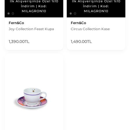
İlk Alışverişinize Özel %10
İlk Alışverişinize Özel %10
İlk Alışverişinize Özel %10
İlk Alışverişinize Özel %10
İndirim | Kod:
İndirim | Kod:
İndirim | Kod:
İndirim | Kod:
MILAGRON10
MILAGRON10
MILAGRON10
MILAGRON10
Fern&Co
Fern&Co
Joy Collection Feast Kupa
Circus Collection Kase
1,390.00TL
1,490.00TL