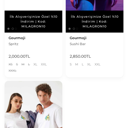
İlk Alışverişinize Özel %10
İlk Alışverişinize Özel %10
İlk Alışverişinize Özel %10
İlk Alışverişinize Özel %10
İndirim | Kod:
İndirim | Kod:
İndirim | Kod:
İndirim | Kod:
MILAGRON10
MILAGRON10
MILAGRON10
MILAGRON10
Gourmoji
Gourmoji
Spritz
Sushi Bar
2,000.00TL
2,850.00TL
XS
S
M
L
XL
XXL
S
M
L
XL
XXL
XXXL