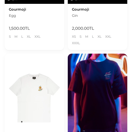
Gourmoji
Gourmoji
Egg
Gin
1,500.00TL
2,000.00TL
S
M
L
XL
XXL
XS
S
M
L
XL
XXL
XXXL