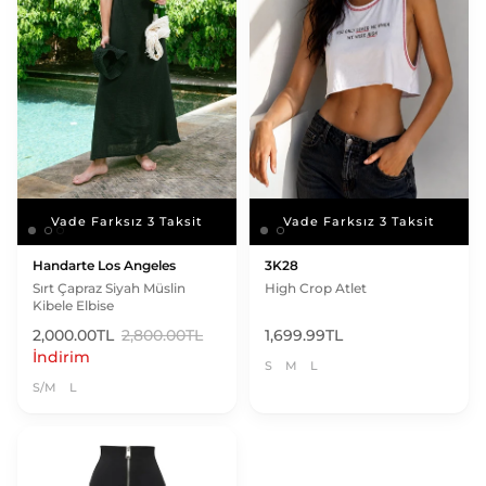
Vade Farksız 3 Taksit
Vade Farksız 3 Taksit
Vade Farksız 3 Taksit
Vade Farksız 3 Taksit
Handarte Los Angeles
3K28
Sırt Çapraz Siyah Müslin
High Crop Atlet
Kibele Elbise
2,000.00TL
2,800.00TL
1,699.99TL
İndirim
S
M
L
S/M
L