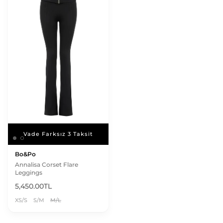
Vade Farksız 3 Taksit
Vade Farksız 3 Taksit
Bo&Po
Annalisa Corset Flare
Leggings
5,450.00TL
XS/S
S/M
M/L