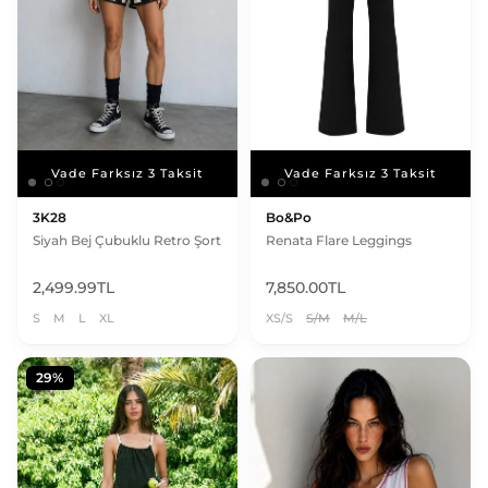
Vade Farksız 3 Taksit
Vade Farksız 3 Taksit
Vade Farksız 3 Taksit
Vade Farksız 3 Taksit
3K28
Bo&Po
Siyah Bej Çubuklu Retro Şort
Renata Flare Leggings
2,499.99TL
7,850.00TL
S
M
L
XL
XS/S
S/M
M/L
29%