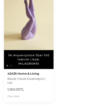
İlk Alışverişinize Özel %10
İlk Alışverişinize Özel %10
İndirim | Kod:
İndirim | Kod:
MILAGRON10
MILAGRON10
42A35 Home & Living
Bacak Yüzük Düzenleyici |
Lila
1,160.00TL
One Size