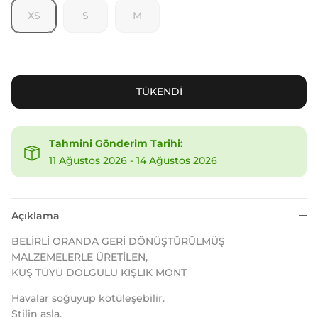
XS
S
M
TÜKENDİ
Tahmini Gönderim Tarihi:
11 Ağustos 2026
-
14 Ağustos 2026
Açıklama
BELİRLİ ORANDA GERİ DÖNÜŞTÜRÜLMÜŞ
MALZEMELERLE ÜRETİLEN,
KUŞ TÜYÜ DOLGULU KIŞLIK MONT
Havalar soğuyup kötüleşebilir.
Stilin asla.