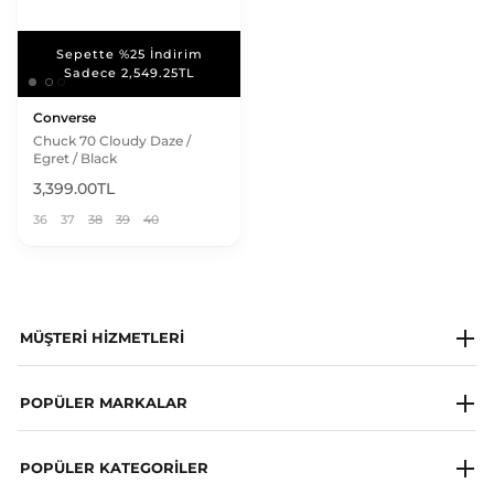
Sepette %25 İndirim
Sepette %25 İndirim
Sadece 2,549.25TL
Sadece 2,549.25TL
Converse
Chuck 70 Cloudy Daze /
Egret / Black
3,399.00TL
36
37
38
39
40
MÜŞTERI HIZMETLERI
Milagron Society
POPÜLER MARKALAR
Whatsapp Destek Hattı
Napapijri
POPÜLER KATEGORILER
Sıkça Sorulan Sorular
Les Benjamins