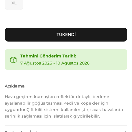
XL
TÜKENDİ
Tahmini Gönderim Tarihi:
7 Ağustos 2026
-
10 Ağustos 2026
Açıklama
Hava geçiren kumaştan reflektör detaylı, bedene
ayarlanabilir göğüs tasması.Kedi ve köpekler için
uygundur.Çift kilit sistemi kullanılmıştır, sıcak havalarda
serinlik sağlaması için ıslatılarak giydirilebilir.