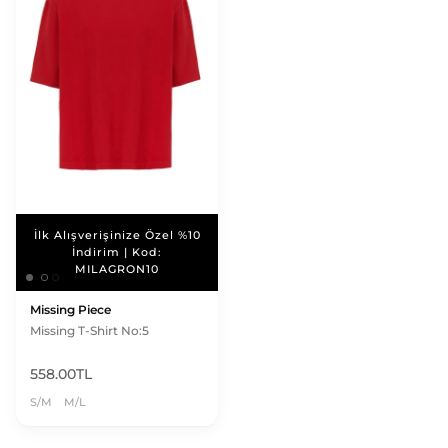
İlk Alışverişinize Özel %10
İlk Alışverişinize Özel %10
İndirim | Kod:
İndirim | Kod:
MILAGRON10
MILAGRON10
Missing Piece
Missing T-Shirt No:5
558.00TL
S/M
M/L