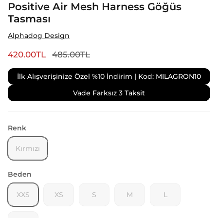
Positive Air Mesh Harness Göğüs
Tasması
Alphadog Design
420.00TL
485.00TL
İlk Alışverişinize Özel %10 İndirim | Kod: MILAGRON10
Vade Farksız 3 Taksit
Renk
Kırmızı
Beden
XXS
XS
S
M
L