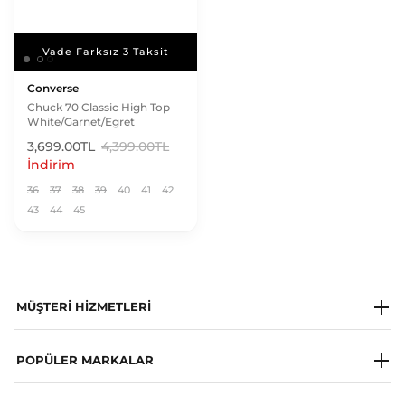
Vade Farksız 3 Taksit
Vade Farksız 3 Taksit
Converse
Chuck 70 Classic High Top
White/Garnet/Egret
3,699.00TL
4,399.00TL
İndirim
36
37
38
39
40
41
42
43
44
45
MÜŞTERI HIZMETLERI
Milagron Society
POPÜLER MARKALAR
Whatsapp Destek Hattı
Napapijri