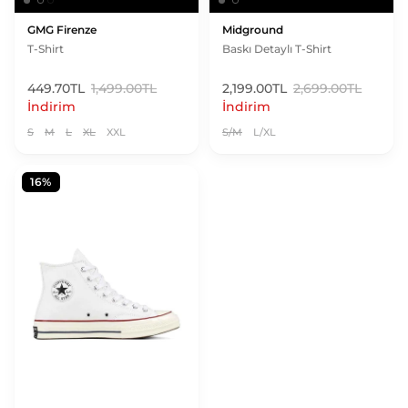
GMG Firenze
Midground
T-Shirt
Baskı Detaylı T-Shirt
449.70TL
1,499.00TL
2,199.00TL
2,699.00TL
İndirim
İndirim
S
M
L
XL
XXL
S/M
L/XL
16%