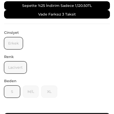
Sepette %25 İndirim Sadece
1,120.50TL
Vade Farksız 3 Taksit
Cinsiyet
Erkek
Renk
Lacivert
Beden
S
M/L
XL