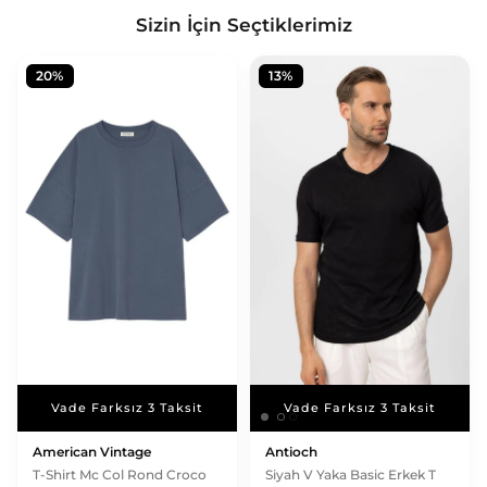
Sizin İçin Seçtiklerimiz
20%
13%
Vade Farksız 3 Taksit
Vade Farksız 3 Taksit
Vade Farksız 3 Taksit
American Vintage
Antioch
T-Shirt Mc Col Rond Croco
Siyah V Yaka Basic Erkek T