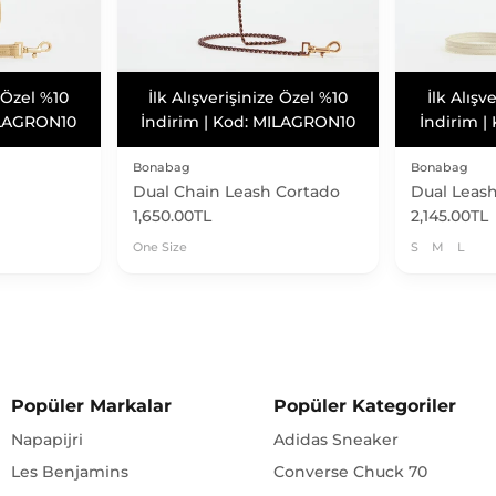
 Taksit
Vade Farksız 3 Taksit
Vade F
Bonabag
Bonabag
Dual Chain Leash Cortado
Dual Leash
1,650.00TL
2,145.00TL
One Size
S
M
L
Popüler Markalar
Popüler Kategoriler
Napapijri
Adidas Sneaker
Les Benjamins
Converse Chuck 70
Naia
Puma Sneakers