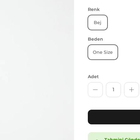
Renk
Bej
Beden
One Size
Adet
Tahmini Gönder