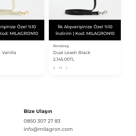
arksız 3 Taksit
Vade Farksız 3 Taksit
Bonabag
 Vanilla
Dual Leash Black
2,145.00TL
S
M
L
Bize Ulaşın
0850 307 27 83
info@milagron.com