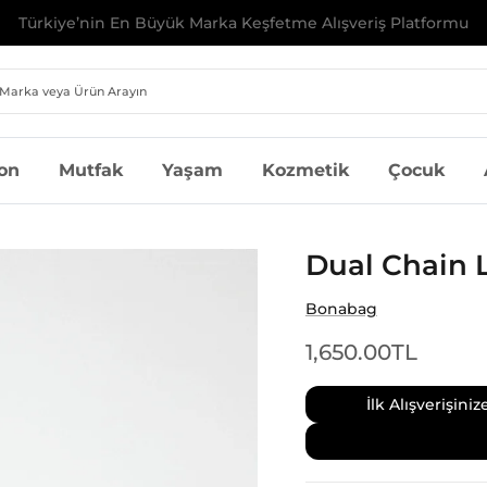
İlk Alışverişinize Özel %10 İndirim | Kod: MILAGRON10
on
Mutfak
Yaşam
Kozmetik
Çocuk
Dual Chain 
Bonabag
1,650.00TL
İlk Alışverişin