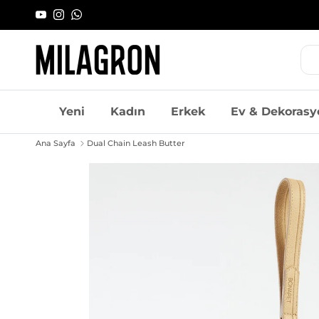
İçeriği geç
YouTube
Instagram
WhatsApp
Yeni
Kadın
Erkek
Ev & Dekorasy
Ana Sayfa
Dual Chain Leash Butter