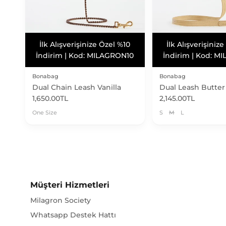
Vade Farksız 3 Taksit
Vade Farksız 3
Bonabag
Bonabag
Dual Chain Leash Vanilla
Dual Leash Butter
1,650.00TL
2,145.00TL
One Size
S
M
L
Müşteri Hizmetleri
Milagron Society
Whatsapp Destek Hattı
Sıkça Sorulan Sorular