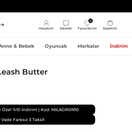
0
Sepet
Hesabım
Destek
Favorilerim
Sepetim
Hesap
Anne & Bebek
Oyuncak
Markalar
İndirim
Leash Butter
ize Özel %10 İndirim | Kod: MILAGRON10
Vade Farksız 3 Taksit