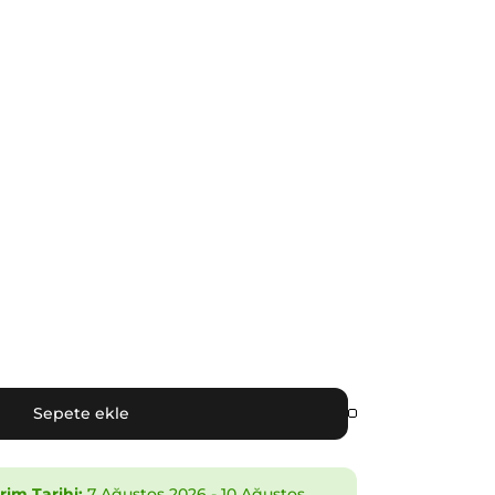
Sepete ekle
im Tarihi:
7 Ağustos 2026
-
10 Ağustos