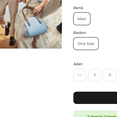
Renk
Mavi
Beden
One Size
Adet
Tahmini Gönder