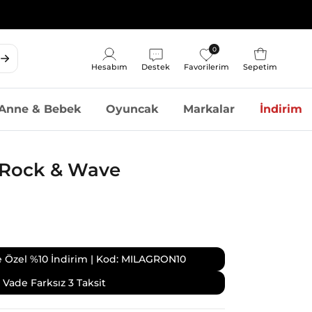
0
Sepet
Hesabım
Destek
Favorilerim
Sepetim
Hesap
Anne & Bebek
Oyuncak
Markalar
İndirim
 Rock & Wave
ize Özel %10 İndirim | Kod: MILAGRON10
Vade Farksız 3 Taksit