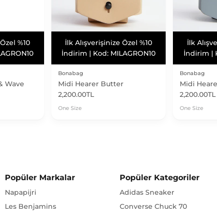
 Taksit
Vade Farksız 3 Taksit
Vade F
Vade Farksız 3 Taksit
Vade F
Bonabag
Bonabag
 & Wave
Midi Hearer Butter
Midi Heare
2,200.00TL
2,200.00TL
One Size
One Size
Popüler Markalar
Popüler Kategoriler
Napapijri
Adidas Sneaker
Les Benjamins
Converse Chuck 70
Naia
Puma Sneakers