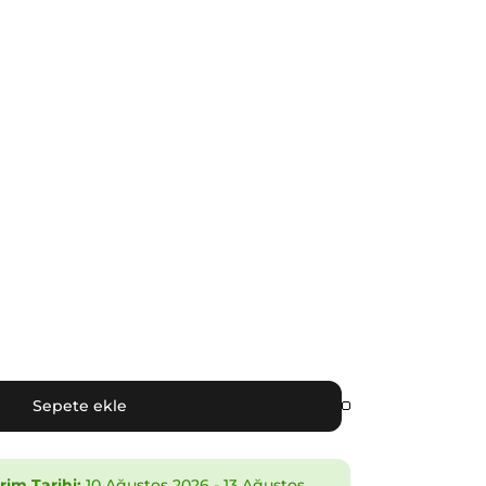
Sepete ekle
im Tarihi:
10 Ağustos 2026
-
13 Ağustos