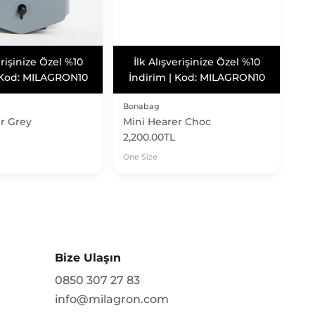
arksız 3 Taksit
Vade Farksız 3 Taksit
arksız 3 Taksit
Bonabag
r Grey
Mini Hearer Choc
2,200.00TL
One Size
Bize Ulaşın
0850 307 27 83
info@milagron.com