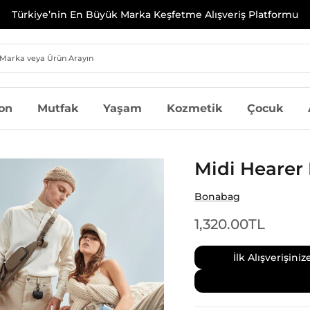
Türkiye’nin En Büyük Marka Keşfetme Alışveriş Platformu
on
Mutfak
Yaşam
Kozmetik
Çocuk
Midi Hearer
Bonabag
1,320.00TL
İlk Alışverişin