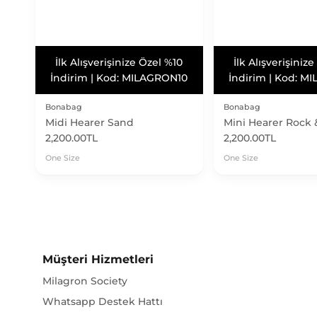
Vade Farksız 3 Taksit
Vade Farksız 3
Vade Farksız 3 Taksit
Bonabag
Bonabag
Midi Hearer Sand
Mini Hearer Rock
2,200.00TL
2,200.00TL
One Size
One Size
Müşteri Hizmetleri
Milagron Society
Whatsapp Destek Hattı
Sıkça Sorulan Sorular