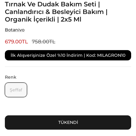
Tırnak Ve Dudak Bakım Seti |
Canlandırıcı & Besleyici Bakım |
Organik İçerikli | 2x5 Ml
Botanivo
679.00TL
758.00TL
İlk Alışverişinize Özel %10 İndirim | Kod: MILAGRON10
Renk
Şeffaf
TÜKENDİ