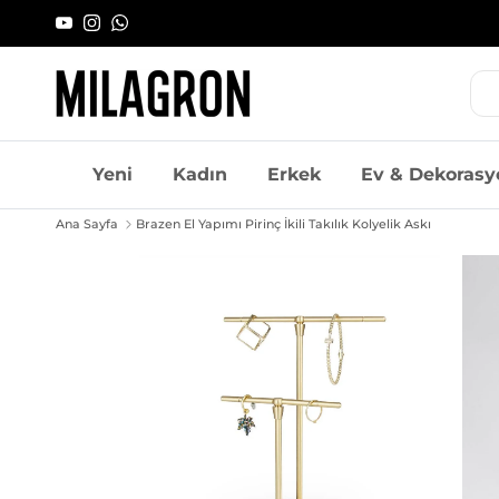
İçeriği geç
YouTube
Instagram
WhatsApp
Yeni
Kadın
Erkek
Ev & Dekorasy
Ana Sayfa
Brazen El Yapımı Pirinç İkili Takılık Kolyelik Askı