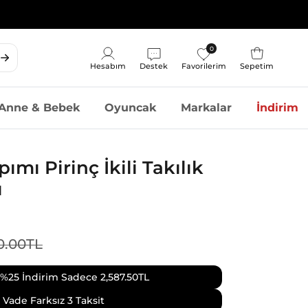
0
Sepet
Hesabım
Destek
Favorilerim
Sepetim
Hesap
Anne & Bebek
Oyuncak
Markalar
İndirim
ımı Pirinç İkili Takılık
ı
0.00TL
 %25 İndirim Sadece
2,587.50TL
Vade Farksız 3 Taksit