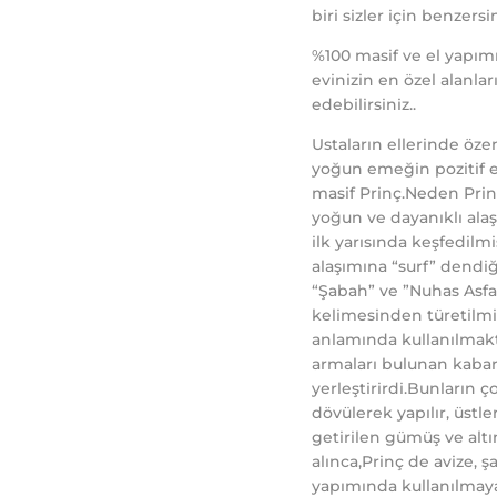
biri sizler için benzersin
%100 masif ve el yapımı
evinizin en özel alanla
edebilirsiniz..
Ustaların ellerinde öze
yoğun emeğin pozitif en
masif Prinç.Neden Prinç
yoğun ve dayanıklı alaş
ilk yarısında keşfedilmi
alaşımına “surf” dendiği
“Şabah” ve ”Nuhas Asfar
kelimesinden türetilmi
anlamında kullanılmakt
armaları bulunan kabar
yerleştirirdi.Bunların
dövülerek yapılır, üstl
getirilen gümüş ve altı
alınca,Prinç de avize, 
yapımında kullanılmaya