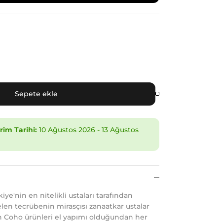
Sepete ekle
im Tarihi:
10 Ağustos 2026
-
13 Ağustos
ye'nin en nitelikli ustaları tarafından
gelen tecrübenin mirasçısı zanaatkar ustalar
en Coho ürünleri el yapımı olduğundan her