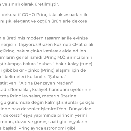
 ve sınırlı olarak üretilmiştir.
 dekoratif COHO Prinç takı aksesuarları ile
rını şık, elegant ve özgün ürünlerle dekore
nle üretilmiş modern tasarımlar ile evinize
erjisini taşıyoruz.Brazen kozmetik:Mat cilalı
:Prinç, bakıra çinko katılarak elde edilen
ımların genel ismidir.Prinç M.Ö.Birinci binin
ştir.Arapça bakıra “nuhas “ bakır-kalay (tunç)
 gibi; bakır - çinko (Prinç) alaşımı için de
“ kelimeleri kullanılır. “Şabaha”
ştir; yani “Altına Benzeyen Maden“
adır.Romalılar, kraliyet hanedanı üyelerinin
tma Prinç levhaları, mezarın üzerine
 çoğu günümüze değin kalmıştır.Bunlar çekiçle
erinde bazı desenler işlenirdi.Yeni Dünya’dan
n dekoratif eşya yapımında pirincin yerini
şamdan, duvar ve güneş saati gibi eşyaların
 başladı.Prinç ayrıca astronomi gibi