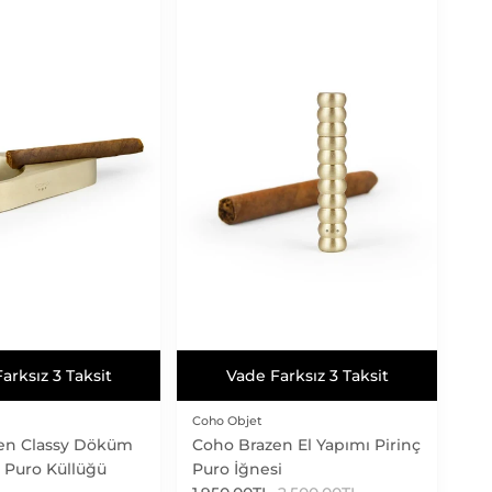
arksız 3 Taksit
Vade Farksız 3 Taksit
arksız 3 Taksit
Vade Farksız 3 Taksit
Coho Objet
en Classy Döküm
Coho Brazen El Yapımı Pirinç
e Puro Küllüğü
Puro İğnesi