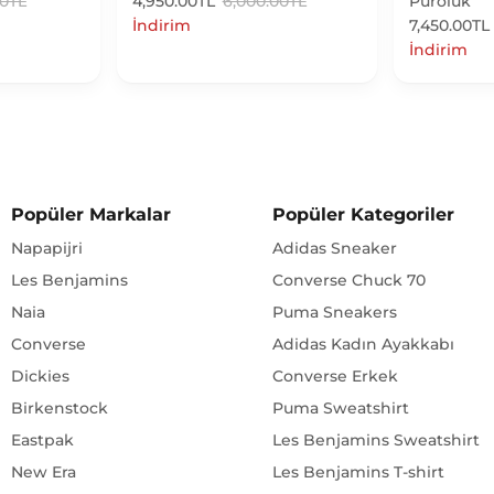
00TL
4,950.00TL
6,000.00TL
Puroluk
İndirim
7,450.00TL
İndirim
Popüler Markalar
Popüler Kategoriler
Napapijri
Adidas Sneaker
Les Benjamins
Converse Chuck 70
Naia
Puma Sneakers
Converse
Adidas Kadın Ayakkabı
Dickies
Converse Erkek
Birkenstock
Puma Sweatshirt
Eastpak
Les Benjamins Sweatshirt
New Era
Les Benjamins T-shirt