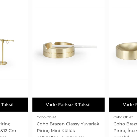
 Taksit
Vade Farksız 3 Taksit
Vade F
 Taksit
Vade Farksız 3 Taksit
Vade F
Coho Objet
Coho Objet
irinç
Coho Brazen Classy Yuvarlak
Coho Braz
24&12 Cm
Pirinç Mini Küllük
Pirinç İnc