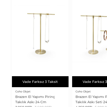
Vade Farksız 3 Taksit
Vade Farksız 3
Vade Farksız 3 Taksit
Vade Farksız 3
Coho Objet
Coho Objet
Brazen El Yapımı Pirinç
Brazen El Yapımı P
Takılık Askı 24 Cm
Takılık Askı Seti 