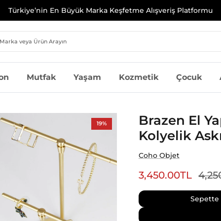
on
Mutfak
Yaşam
Kozmetik
Çocuk
Brazen El Yap
19%
Kolyelik Ask
Coho Objet
3,450.00TL
4,25
Sepette