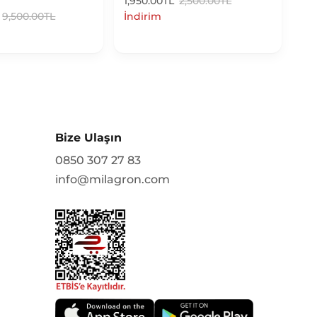
1,950.00TL
2,500.00TL
9,500.00TL
İndirim
Bize Ulaşın
0850 307 27 83
info@milagron.com