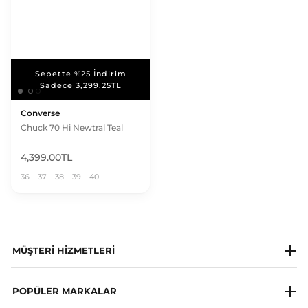
Sepette %25 İndirim
Sepette %25 İndirim
Sadece 3,299.25TL
Sadece 3,299.25TL
Converse
Chuck 70 Hi Newtral Teal
4,399.00TL
36
37
38
39
40
MÜŞTERI HIZMETLERI
Milagron Society
POPÜLER MARKALAR
Whatsapp Destek Hattı