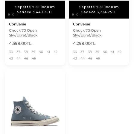
Sepette %25 İndirim
Sepette %25 İndirim
Sepette %25 İndirim
Sepette %25 İndirim
Sadece 3,449.25TL
Sadece 3,224.25TL
Sadece 3,449.25TL
Sadece 3,224.25TL
Converse
Converse
Chuck 70 Open
Chuck 70 Open
Sky/Egret/Black
Sky/Egret/Black
4,599.00TL
4,299.00TL
36
37
38
39
40
41
42
36
37
38
39
40
41
42
43
44
45
46
43
44
45
46