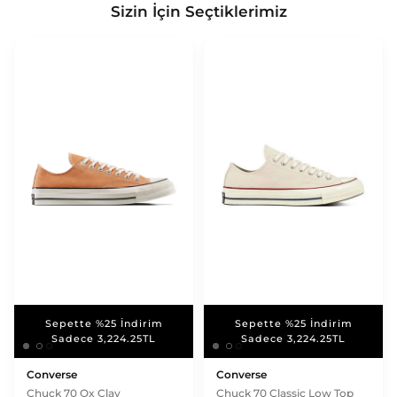
Sizin İçin Seçtiklerimiz
Sepette %25 İndirim
Sepette %25 İndirim
Sepette %25 İndirim
Sepette %25 İndirim
Sadece 3,224.25TL
Sadece 3,224.25TL
Sadece 3,224.25TL
Sadece 3,224.25TL
Converse
Converse
Chuck 70 Ox Clay
Chuck 70 Classic Low Top