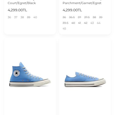
Court/Egret/Black
Parchment/Garnet/Egret
4,299.00TL
4,299.00TL
36
37
38
39
40
36
36.5
37
37.5
38
39
39.5
40
41
42
43
44
45