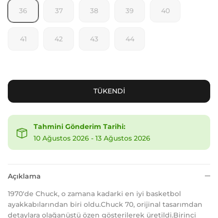
36
37
38
39
40
41
42
43
44
TÜKENDİ
Tahmini Gönderim Tarihi:
10 Ağustos 2026
-
13 Ağustos 2026
Açıklama
1970'de Chuck, o zamana kadarki en iyi basketbol
ayakkabılarından biri oldu.Chuck 70, orijinal tasarımdan
detaylara olağanüstü özen gösterilerek üretildi.Birinci