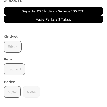
249.00TL
Sepette %25 İndirim Sadece
186.75TL
Vade Farksız 3 Taksit
Cinsiyet
Erkek
Renk
Lacivert
Beden
39/42
43/46