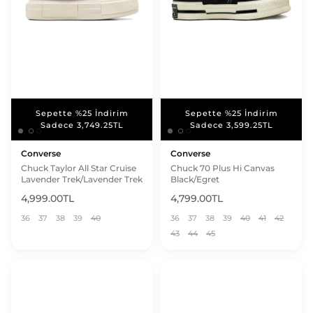
Sepette %25 İndirim
Sepette %25 İndirim
Sepette %25 İndirim
Sepette %25 İndirim
Sadece 3,749.25TL
Sadece 3,599.25TL
Sadece 3,749.25TL
Sadece 3,599.25TL
Converse
Converse
Chuck Taylor All Star Cruise
Chuck 70 Plus Hi Canvas
Lavender Trek/Lavender Trek
Black/Egret
4,999.00TL
4,799.00TL
36
37
38
39
40
36
37
38
39
40
41
42
43
44
45