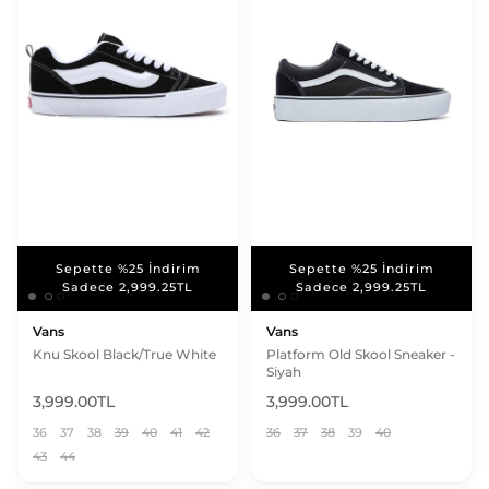
Sepette %25 İndirim
Sepette %25 İndirim
Sepette %25 İndirim
Sepette %25 İndirim
Sadece 2,999.25TL
Sadece 2,999.25TL
Sadece 2,999.25TL
Sadece 2,999.25TL
Vans
Vans
Knu Skool Black/True White
Platform Old Skool Sneaker -
Siyah
3,999.00TL
3,999.00TL
36
37
38
39
40
41
42
36
37
38
39
40
43
44