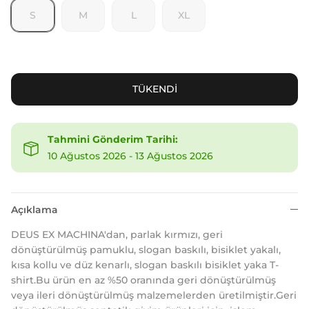
S
M
L
XL
TÜKENDİ
Tahmini Gönderim Tarihi:
10 Ağustos 2026
-
13 Ağustos 2026
Açıklama
DEUS EX MACHINA'dan, parlak kırmızı, geri
dönüştürülmüş pamuklu, slogan baskılı, bisiklet yakalı,
kısa kollu ve düz kenarlı, slogan baskılı bisiklet yaka T-
shirt.Bu ürün en az %50 oranında geri dönüştürülmüş
veya ileri dönüştürülmüş malzemelerden üretilmiştir.Geri