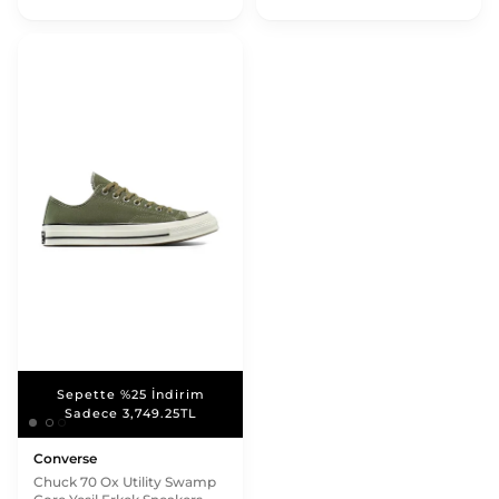
Sepette %25 İndirim
Sepette %25 İndirim
Sadece 3,749.25TL
Sadece 3,749.25TL
Converse
Chuck 70 Ox Utility Swamp