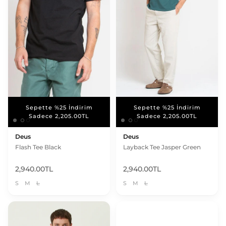
Sepette %25 İndirim
Sepette %25 İndirim
Sepette %25 İndirim
Sepette %25 İndirim
Sadece 2,205.00TL
Sadece 2,205.00TL
Sadece 2,205.00TL
Sadece 2,205.00TL
Deus
Deus
Flash Tee Black
Layback Tee Jasper Green
2,940.00TL
2,940.00TL
S
M
L
S
M
L