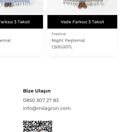
arksız 3 Taksit
Vade Farksız 3 Taksit
arksız 3 Taksit
Vade Farksız 3 Taksit
FineGrid
temal
Night Peştemal
1,500.00TL
Bize Ulaşın
0850 307 27 83
info@milagron.com