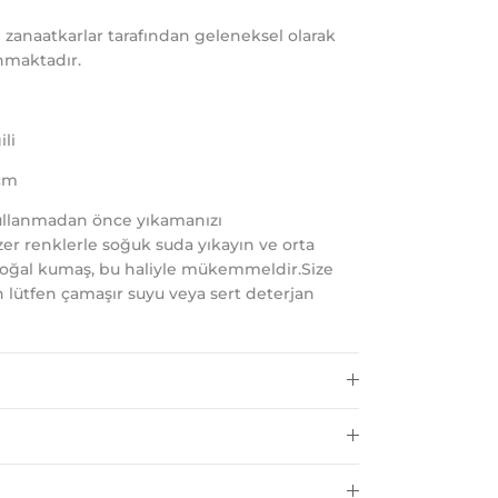
 zanaatkarlar tarafından geleneksel olarak
nmaktadır.
li
cm
ullanmadan önce yıkamanızı
er renklerle soğuk suda yıkayın ve orta
doğal kumaş, bu haliyle mükemmeldir.Size
in lütfen çamaşır suyu veya sert deterjan