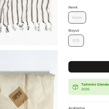
Renk
Krem
Boyut
STD
Tahmini Gönder
2026
Açıklama