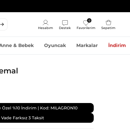
0
Sepet
Hesabım
Destek
Favorilerim
Sepetim
Hesap
Anne & Bebek
Oyuncak
Markalar
İndirim
temal
ize Özel %10 İndirim | Kod: MILAGRON10
Vade Farksız 3 Taksit