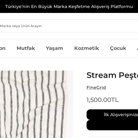
İlk Alışverişinize Özel %10 İndirim | Kod: MILAGRON10
on
Mutfak
Yaşam
Kozmetik
Çocuk
Stream Peş
FineGrid
1,500.00TL
İlk Alışverişin