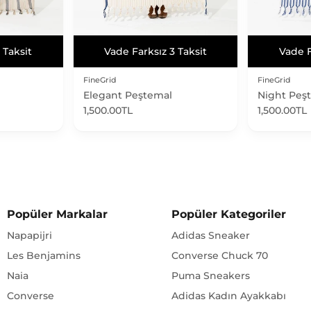
 Taksit
Vade Farksız 3 Taksit
Vade F
 Taksit
Vade Farksız 3 Taksit
Vade F
FineGrid
FineGrid
Elegant Peştemal
Night Peş
1,500.00TL
1,500.00TL
Popüler Markalar
Popüler Kategoriler
Napapijri
Adidas Sneaker
Les Benjamins
Converse Chuck 70
Naia
Puma Sneakers
Converse
Adidas Kadın Ayakkabı