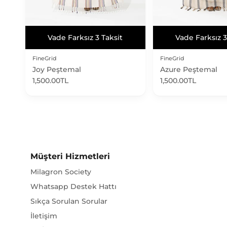
Vade Farksız 3 Taksit
Vade Farksız 3
Vade Farksız 3 Taksit
Vade Farksız 3
FineGrid
FineGrid
Joy Peştemal
Azure Peştemal
1,500.00TL
1,500.00TL
Müşteri Hizmetleri
Milagron Society
Whatsapp Destek Hattı
Sıkça Sorulan Sorular
İletişim