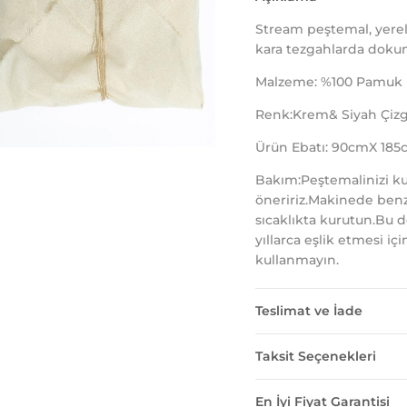
Stream peştemal, yerel
kara tezgahlarda doku
Malzeme: %100 Pamuk
Renk:Krem& Siyah Çizgi
Ürün Ebatı: 90cmX 185
Bakım:Peştemalinizi k
öneririz.Makinede benz
sıcaklıkta kurutun.Bu 
yıllarca eşlik etmesi iç
kullanmayın.
Teslimat ve İade
Taksit Seçenekleri
En İyi Fiyat Garantisi