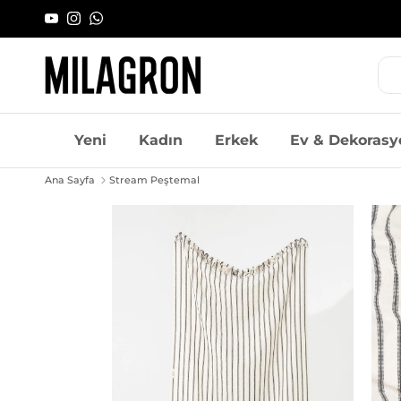
İçeriği geç
YouTube
Instagram
WhatsApp
Yeni
Kadın
Erkek
Ev & Dekorasy
Ana Sayfa
Stream Peştemal