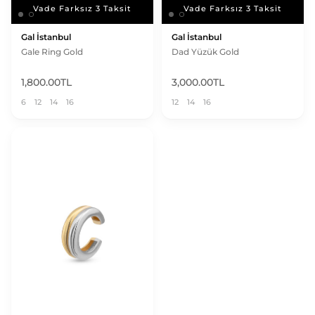
Vade Farksız 3 Taksit
Vade Farksız 3 Taksit
Vade Farksız 3 Taksit
Vade Farksız 3 Taksit
Gal İstanbul
Gal İstanbul
Gale Ring Gold
Dad Yüzük Gold
1,800.00TL
3,000.00TL
6
12
14
16
12
14
16