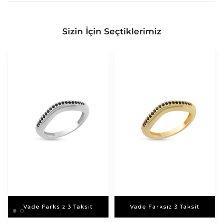
Sizin İçin Seçtiklerimiz
Vade Farksız 3 Taksit
Vade Farksız 3 Taksit
Vade Farksız 3 Taksit