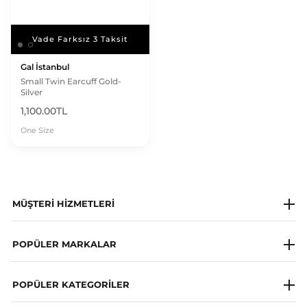
Vade Farksız 3 Taksit
Vade Farksız 3 Taksit
Gal İstanbul
Small Twin Earcuff Gold-
Silver
1,100.00TL
One Size
MÜŞTERI HIZMETLERI
Milagron Society
POPÜLER MARKALAR
Whatsapp Destek Hattı
Napapijri
POPÜLER KATEGORILER
Sıkça Sorulan Sorular
Les Benjamins