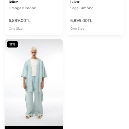
İkikız
İkikız
Orange Kimono
Saga Kimono
6,899.00TL
6,899.00TL
One Size
One Size
11%