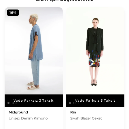
16%
Vade Farksız 3 Taksit
Vade Farksız 3 Taksit
Vade Farksız 3 Taksit
Vade Farksız 3 Taksit
Midground
Rin
Unisex Denim Kimono
Siyah Blazer Ceket