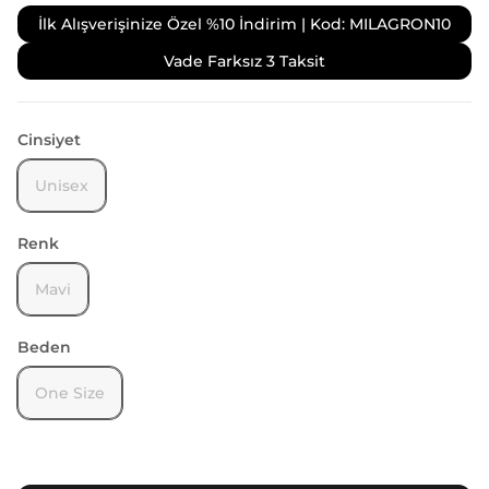
İlk Alışverişinize Özel %10 İndirim | Kod: MILAGRON10
Vade Farksız 3 Taksit
Cinsiyet
Unisex
Renk
Mavi
Beden
One Size