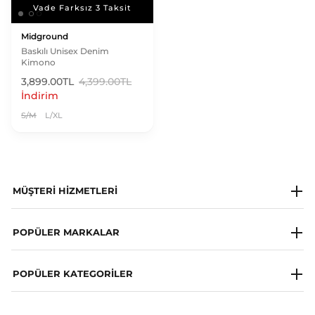
Vade Farksız 3 Taksit
Vade Farksız 3 Taksit
Midground
Baskılı Unisex Denim
Kimono
3,899.00TL
4,399.00TL
İndirim
S/M
L/XL
MÜŞTERI HIZMETLERI
Milagron Society
POPÜLER MARKALAR
Whatsapp Destek Hattı
Napapijri
POPÜLER KATEGORILER
Sıkça Sorulan Sorular
Les Benjamins
İletişim
Adidas Sneaker