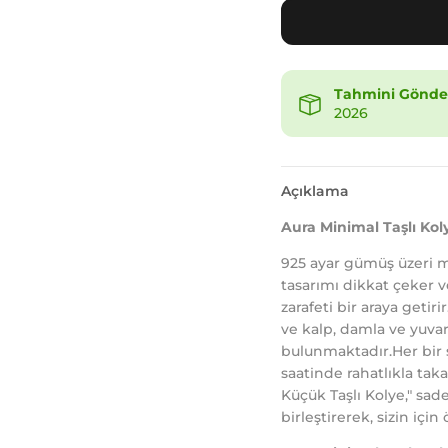
Tahmini Gönder
2026
Açıklama
Aura Minimal Taşlı Kol
925 ayar gümüş üzeri m
tasarımı dikkat çeker ve
zarafeti bir araya getirir.
ve kalp, damla ve yuvar
bulunmaktadır.Her bir ş
saatinde rahatlıkla takab
Küçük Taşlı Kolye," sadel
birleştirerek, sizin için