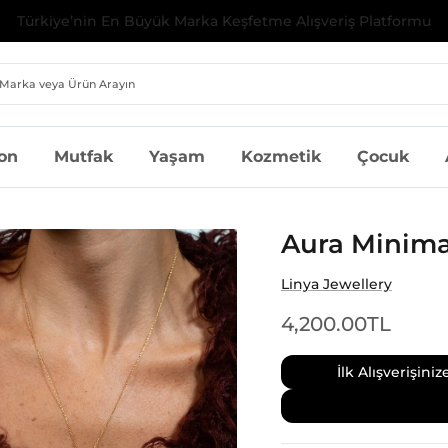
İlk Alışverişinize Özel %10 İndirim | Kod: MILAGRON10
on
Mutfak
Yaşam
Kozmetik
Çocuk
Aura Minimal
Linya Jewellery
4,200.00TL
İlk Alışverişin