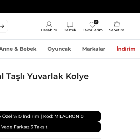
0
Sepet
Hesabım
Destek
Favorilerim
Sepetim
Hesap
Anne & Bebek
Oyuncak
Markalar
İndirim
 Taşlı Yuvarlak Kolye
ize Özel %10 İndirim | Kod: MILAGRON10
Vade Farksız 3 Taksit