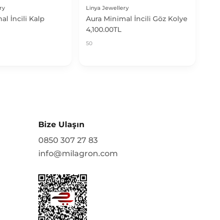
al İncili Kalp
Aura Minimal İncili Göz Kolye
4,100.00TL
50
Bize Ulaşın
0850 307 27 83
info@milagron.com