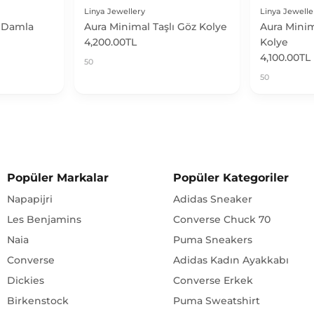
ı Damla
Aura Minimal Taşlı Göz Kolye
Aura Minim
4,200.00TL
Kolye
4,100.00TL
50
50
Popüler Markalar
Popüler Kategoriler
Napapijri
Adidas Sneaker
Les Benjamins
Converse Chuck 70
Naia
Puma Sneakers
Converse
Adidas Kadın Ayakkabı
Dickies
Converse Erkek
Birkenstock
Puma Sweatshirt
Eastpak
Les Benjamins Sweatshirt