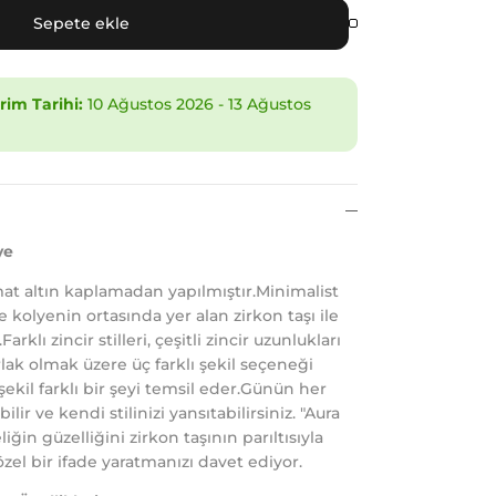
Sepete ekle
im Tarihi:
10 Ağustos 2026
-
13 Ağustos
ye
at altın kaplamadan yapılmıştır.Minimalist
 kolyenin ortasında yer alan zirkon taşı ile
Farklı zincir stilleri, çeşitli zincir uzunlukları
lak olmak üzere üç farklı şekil seçeneği
ekil farklı bir şeyi temsil eder.Günün her
ilir ve kendi stilinizi yansıtabilirsiniz. "Aura
iğin güzelliğini zirkon taşının parıltısıyla
 özel bir ifade yaratmanızı davet ediyor.