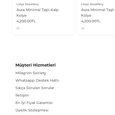
Aura Minimal Taşlı Kalp
Aura Minimal Taşl
Kolye
Kolye
4,200.00TL
4,200.00TL
50
50
Müşteri Hizmetleri
Milagron Society
Whatsapp Destek Hattı
Sıkça Sorulan Sorular
İletişim
En İyi Fiyat Garantisi
Üyelik Sözleşmesi
KVKK Aydınlatma Metni ve Çerez Politikası