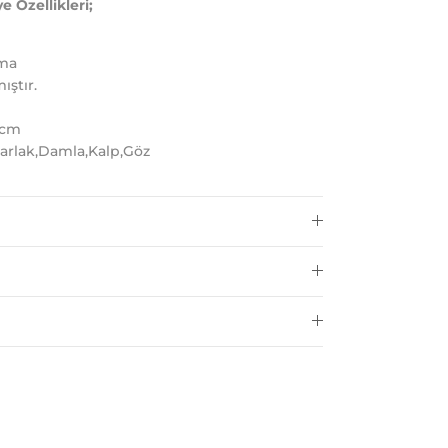
e Özellikleri;
ama
ıştır.
0cm
arlak,Damla,Kalp,Göz