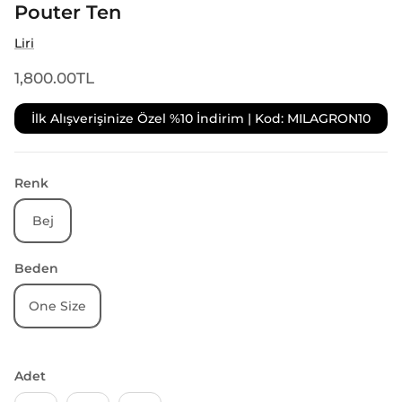
Pouter Ten
Liri
1,800.00TL
İlk Alışverişinize Özel %10 İndirim | Kod: MILAGRON10
Renk
Bej
Beden
One Size
Adet