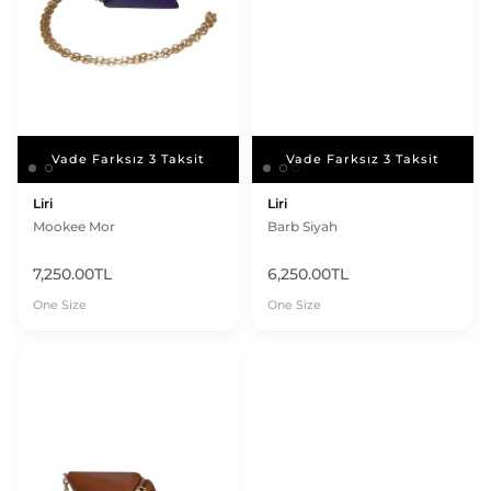
Vade Farksız 3 Taksit
Vade Farksız 3 Taksit
Vade Farksız 3 Taksit
Vade Farksız 3 Taksit
Liri
Liri
Mookee Mor
Barb Siyah
7,250.00TL
6,250.00TL
One Size
One Size