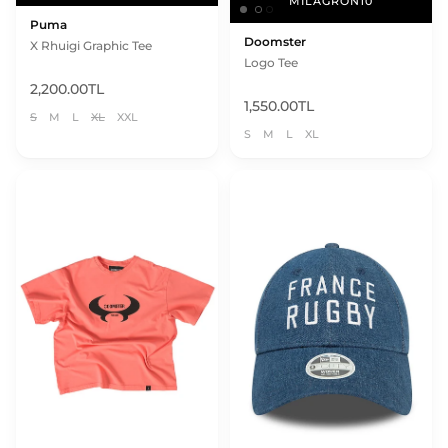
MILAGRON10
MILAGRON10
Puma
Doomster
X Rhuigi Graphic Tee
Logo Tee
2,200.00TL
1,550.00TL
S
M
L
XL
XXL
S
M
L
XL