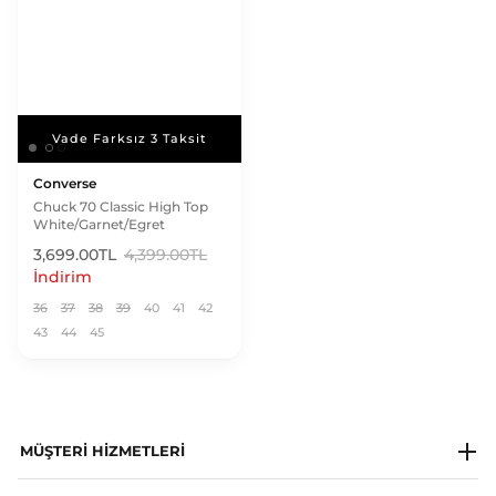
Vade Farksız 3 Taksit
Vade Farksız 3 Taksit
Converse
Chuck 70 Classic High Top
White/Garnet/Egret
3,699.00TL
4,399.00TL
İndirim
36
37
38
39
40
41
42
43
44
45
MÜŞTERI HIZMETLERI