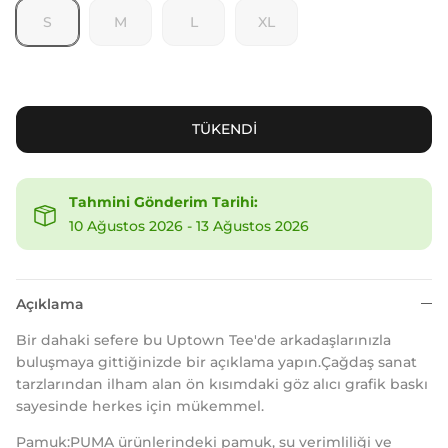
S
M
L
XL
TÜKENDİ
Tahmini Gönderim Tarihi:
10 Ağustos 2026
-
13 Ağustos 2026
Açıklama
Bir dahaki sefere bu Uptown Tee'de arkadaşlarınızla
buluşmaya gittiğinizde bir açıklama yapın.Çağdaş sanat
tarzlarından ilham alan ön kısımdaki göz alıcı grafik baskı
sayesinde herkes için mükemmel.
Pamuk:PUMA ürünlerindeki pamuk, su verimliliği ve