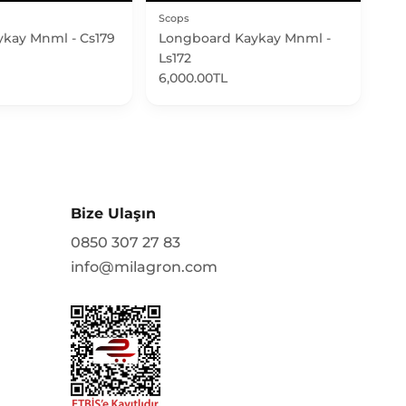
Scops
ykay Mnml - Cs179
Longboard Kaykay Mnml -
Ls172
6,000.00TL
Bize Ulaşın
0850 307 27 83
info@milagron.com