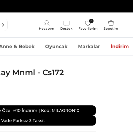
0
Sepet
Hesabım
Destek
Favorilerim
Sepetim
Hesap
Anne & Bebek
Oyuncak
Markalar
İndirim
kay Mnml - Cs172
ize Özel %10 İndirim | Kod: MILAGRON10
Vade Farksız 3 Taksit