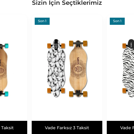
Sizin İçin Seçtiklerimiz
Son 1
Son 1
 Taksit
Vade Farksız 3 Taksit
Vade F