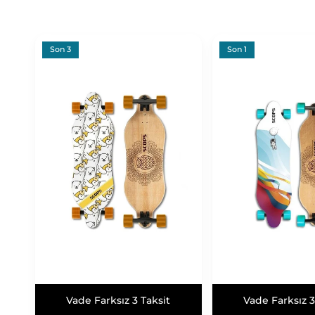
Son 3
Son 1
Vade Farksız 3 Taksit
Vade Farksız 3