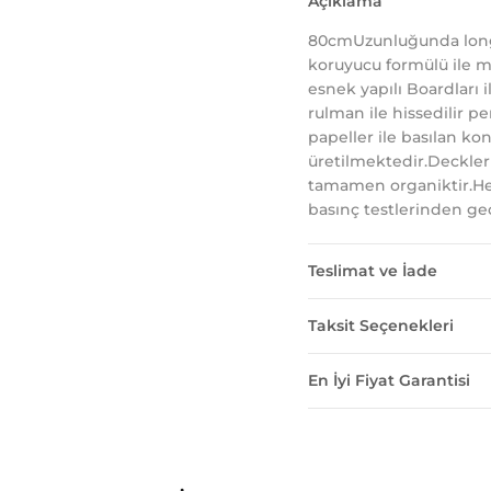
Açıklama
80cmUzunluğunda longb
koruyucu formülü ile m
esnek yapılı Boardları i
rulman ile hissedilir 
papeller ile basılan kon
üretilmektedir.Deckle
tamamen organiktir.He
basınç testlerinden gec
Teslimat ve İade
Taksit Seçenekleri
En İyi Fiyat Garantisi