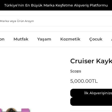
Türkiye’nin En Büyük Marka Keşfetme Alışveriş Platformu
on
Mutfak
Yaşam
Kozmetik
Çocuk
Cruiser Kay
Scops
5,000.00TL
İlk Alışverişin