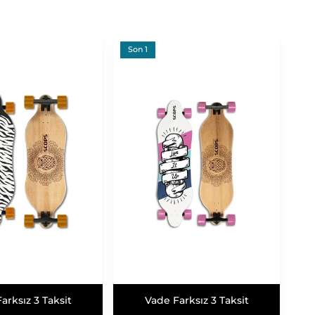
Son 1
arksız 3 Taksit
Vade Farksız 3 Taksit