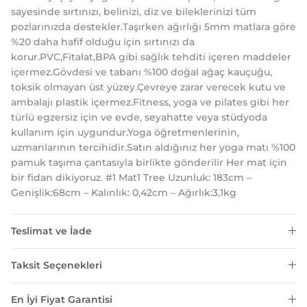
sayesinde sırtınızı, belinizi, diz ve bileklerinizi tüm
pozlarınızda destekler.Taşırken ağırlığı 5mm matlara göre
%20 daha hafif olduğu için sırtınızı da
korur.PVC,Fitalat,BPA gibi sağlık tehditi içeren maddeler
içermez.Gövdesi ve tabanı %100 doğal ağaç kauçuğu,
toksik olmayan üst yüzey.Çevreye zarar verecek kutu ve
ambalajı plastik içermez.Fitness, yoga ve pilates gibi her
türlü egzersiz için ve evde, seyahatte veya stüdyoda
kullanım için uygundur.Yoga öğretmenlerinin,
uzmanlarının tercihidir.Satın aldığınız her yoga matı %100
pamuk taşıma çantasıyla birlikte gönderilir Her mat için
bir fidan dikiyoruz. #1 Mat1 Tree Uzunluk: 183cm –
Genişlik:68cm – Kalınlık: 0,42cm – Ağırlık:3,1kg
Teslimat ve İade
Taksit Seçenekleri
En İyi Fiyat Garantisi