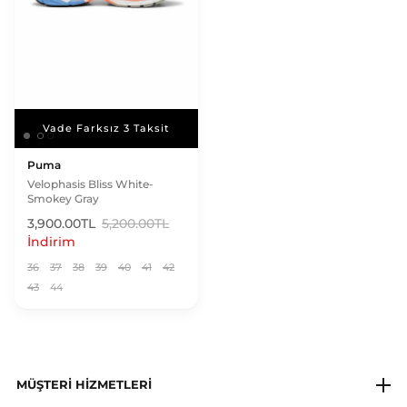
Vade Farksız 3 Taksit
Vade Farksız 3 Taksit
Puma
Velophasis Bliss White-
Smokey Gray
3,900.00TL
5,200.00TL
İndirim
36
37
38
39
40
41
42
43
44
MÜŞTERI HIZMETLERI