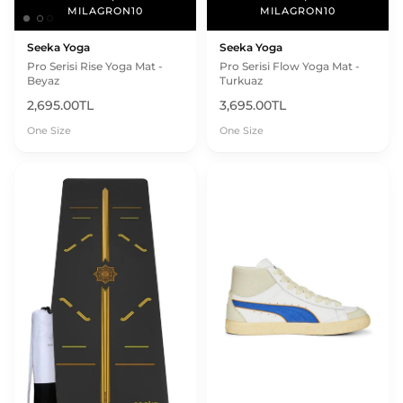
MILAGRON10
MILAGRON10
MILAGRON10
Seeka Yoga
Seeka Yoga
Pro Serisi Rise Yoga Mat -
Pro Serisi Flow Yoga Mat -
Beyaz
Turkuaz
2,695.00TL
3,695.00TL
One Size
One Size