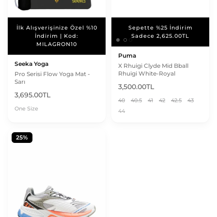
İlk Alışverişinize Özel %10
Sepette %25 İndirim
Sepette %25 İndirim
İndirim | Kod:
Sadece 2,625.00TL
Sadece 2,625.00TL
MILAGRON10
Puma
Seeka Yoga
X Rhuigi Clyde Mid Bball
Rhuigi White-Royal
Pro Serisi Flow Yoga Mat -
Sarı
3,500.00TL
3,695.00TL
40
40.5
41
42
42.5
43
One Size
44
25%