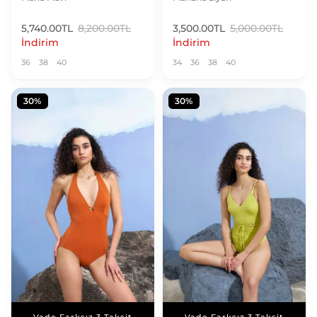
5,740.00TL
8,200.00TL
3,500.00TL
5,000.00TL
İndirim
İndirim
36
38
40
34
36
38
40
30%
30%
Vade Farksız 3 Taksit
Vade Farksız 3 Taksit