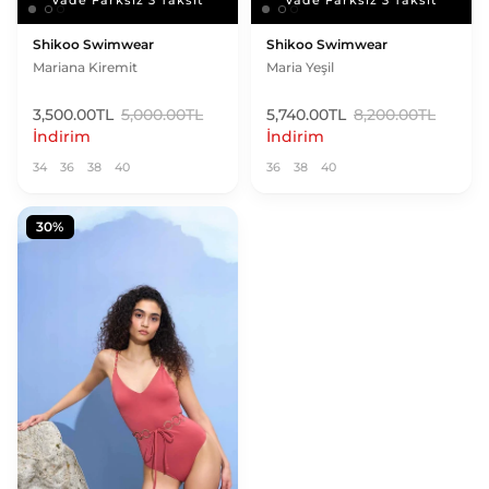
Vade Farksız 3 Taksit
Vade Farksız 3 Taksit
Shikoo Swimwear
Shikoo Swimwear
Mariana Kiremit
Maria Yeşil
3,500.00TL
5,000.00TL
5,740.00TL
8,200.00TL
İndirim
İndirim
34
36
38
40
36
38
40
30%