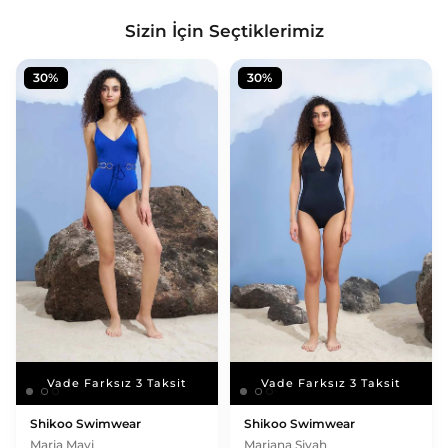
Sizin İçin Seçtiklerimiz
30%
30%
Vade Farksız 3 Taksit
Vade Farksız 3 Taksit
Vade Farksız 3 Taksit
Vade Farksız 3 Taksit
Shikoo Swimwear
Shikoo Swimwear
Maria Mavi
Mariana Siyah