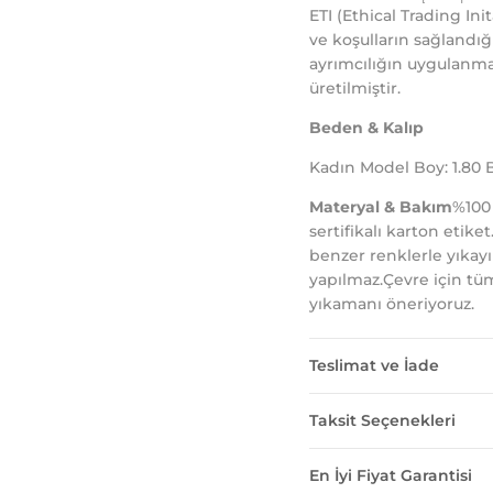
ETI (Ethical Trading In
ve koşulların sağlandığ
ayrımcılığın uygulanma
üretilmiştir.
Beden & Kalıp
K
adın Model Boy: 1.80
Materyal & Bakım
%100
sertifikalı karton etike
benzer renklerle yıkay
yapılmaz.Çevre için tüm
yıkamanı öneriyoruz.
Teslimat ve İade
Taksit Seçenekleri
En İyi Fiyat Garantisi