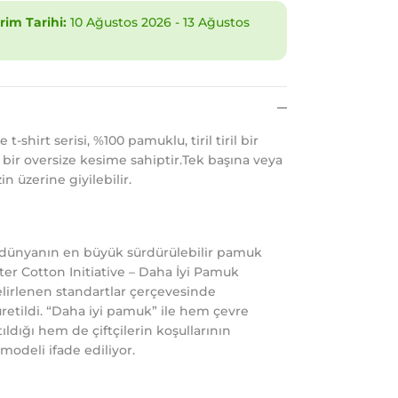
im Tarihi:
10 Ağustos 2026
-
13 Ağustos
-shirt serisi, %100 pamuklu, tiril tiril bir
r oversize kesime sahiptir.Tek başına veya
zin üzerine giyilebilir.
, dünyanın en büyük sürdürülebilir pamuk
ter Cotton Initiative – Daha İyi Pamuk
belirlenen standartlar çerçevesinde
retildi. “Daha iyi pamuk” ile hem çevre
ıldığı hem de çiftçilerin koşullarının
 modeli ifade ediliyor.