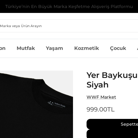
İlk Alışverişinize Özel %10 İndirim | Kod: MILAGRON10
on
Mutfak
Yaşam
Kozmetik
Çocuk
Yer Baykuşu 
Siyah
WWF Market
999.00TL
Sepette