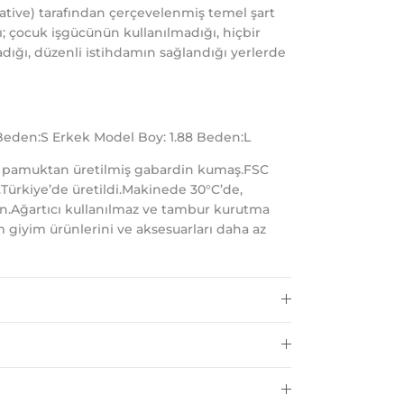
itative) tarafından çerçevelenmiş temel şart
ı; çocuk işgücünün kullanılmadığı, hiçbir
dığı, düzenli istihdamın sağlandığı yerlerde
 Beden:S Erkek Model Boy: 1.88 Beden:L
 pamuktan üretilmiş gabardin kumaş.FSC
t.Türkiye’de üretildi.Makinede 30°C’de,
ın.Ağartıcı kullanılmaz ve tambur kurutma
 giyim ürünlerini ve aksesuarları daha az