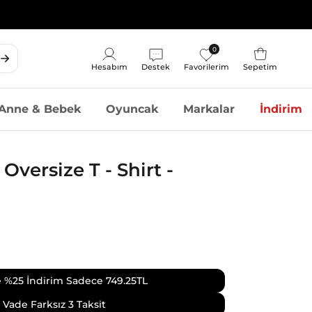
0
Sepet
Hesabım
Destek
Favorilerim
Sepetim
Hesap
Anne & Bebek
Oyuncak
Markalar
İndirim
Oversize T - Shirt -
 %25 İndirim Sadece
749.25TL
Vade Farksız 3 Taksit