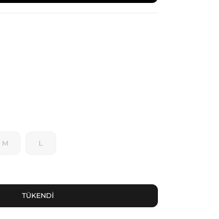
M
L
TÜKENDİ