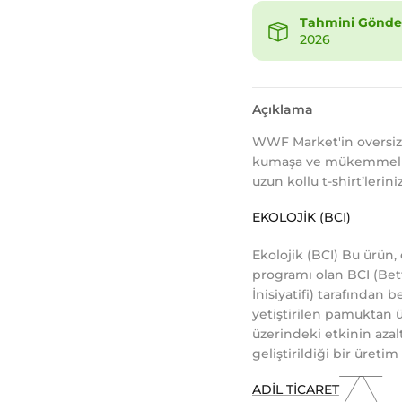
Tahmini Gönder
2026
Açıklama
WWF Market'in oversize t
kumaşa ve mükemmel bi
uzun kollu t-shirt’lerini
EKOLOJİK (BCI)
Ekolojik (BCI) Bu ürün
programı olan BCI (Bet
İnisiyatifi) tarafından 
yetiştirilen pamuktan ü
üzerindeki etkinin azalt
geliştirildiği bir üretim
ADİL TİCARET