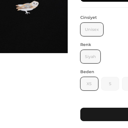
Cinsiyet
Unisex
Renk
Siyah
Beden
XS
S