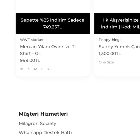
Vade Farksız 3 Taksit
Vade Farksız 3
Vade Farksız 3 Taksit
Vade Farksız 3
WWF Market
Peppythings
Mercan Yılanı Oversize T-
Sunny Yemek Çan
Shirt - Gri
1,300.00TL
999.00TL
One Size
XS
S
M
L
XL
Müşteri Hizmetleri
Milagron Society
Whatsapp Destek Hattı
Sıkça Sorulan Sorular