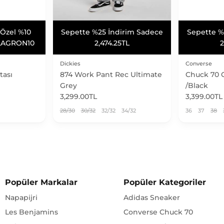
 Taksit
Vade Farksız 3 Taksit
Vade F
 Taksit
Vade Farksız 3 Taksit
Vade F
Dickies
Converse
tası
874 Work Pant Rec Ultimate
Chuck 70 
Grey
/Black
3,299.00TL
3,399.00TL
28/30
30/32
32/32
34/32
36
37
38
Popüler Markalar
Popüler Kategoriler
Napapijri
Adidas Sneaker
Les Benjamins
Converse Chuck 70
Naia
Puma Sneakers