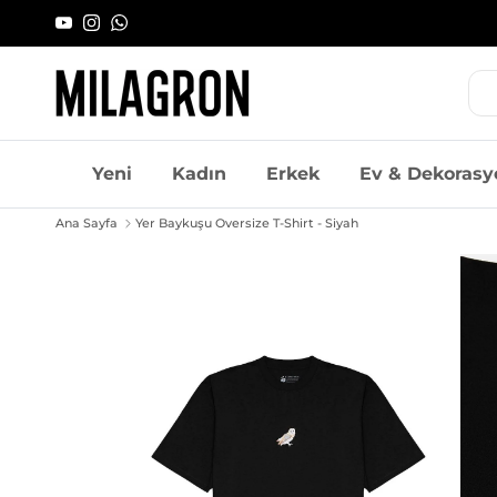
İçeriği geç
YouTube
Instagram
WhatsApp
Yeni
Kadın
Erkek
Ev & Dekorasy
Ana Sayfa
Yer Baykuşu Oversize T-Shirt - Siyah